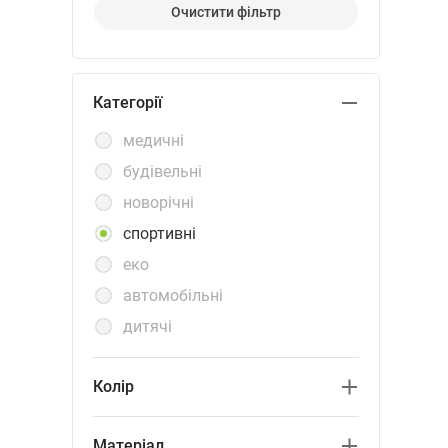
Очистити фiльтр
Категорiї
медичні
будівельні
новорічні
спортивні
еко
автомобільні
дитячі
Колір
синій
Матерiал