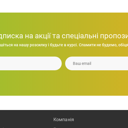
дписка на акції та спеціальні пропози
шіться на нашу розсилку і будьте в курсі. Спамити не будемо, обіця
Стакан WALNUT 350 мл, нержавіюча сталь
Ваш email
313.26
грн.
Компанiя