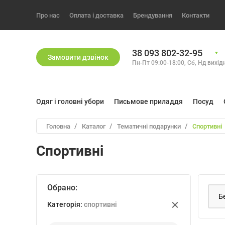
Про нас
Оплата і доставка
Брендування
Контакти
38 093 802-32-95
Замовити дзвiнок
Пн-Пт 09:00-18:00, Сб, Нд вихiд
Одяг і головні убори
Письмове приладдя
Посуд
Головна
Каталог
тематичні подарунки
спортивні
Спортивні
Обрано:
Категорiя:
спортивні