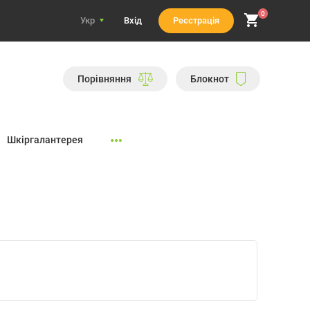
0
Укр
Вхiд
Реєстрація
Порiвняння
Блокнот
Шкіргалантерея