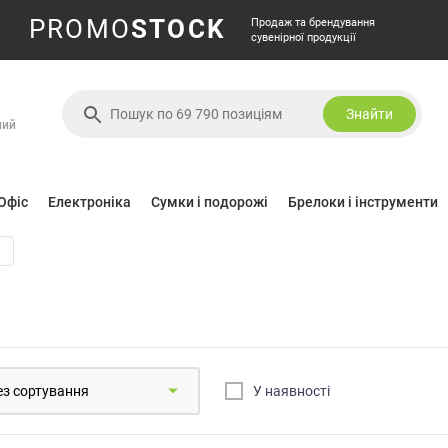
PROMO
STOCK
Продаж та брендування
сувенірної продукції
Знайти
ний
Офіс
Електроніка
Сумки і подорожі
Брелоки і інструменти
У наявностi