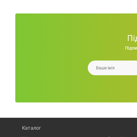
Пі
Підпи
Сумка LaPalma, джут 350 г(м2), 42х19х33 см
Ваше iм'я
169.86
грн.
Каталог