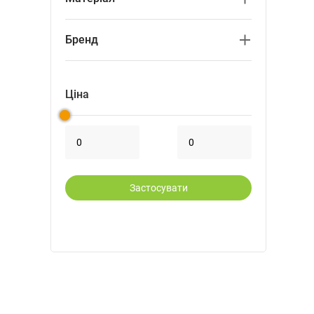
оранжевий
інше
Бренд
пластик
MOB
PF Concept
Цiна
promo
Застосувати