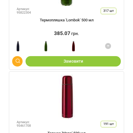
Артикул:
317
шт
95822304
Термопляшка 'Lombok' 500 мл
385.07
грн.
Замовити
Артикул:
191
шт
95461708