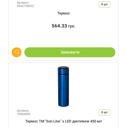
Артикул:
0
шт
9542738032
Термос
564.33
грн.
Замовити
Артикул:
0
шт
70066004
Термос ТМ "Sun Line" з LED дисплеєм 450 мл