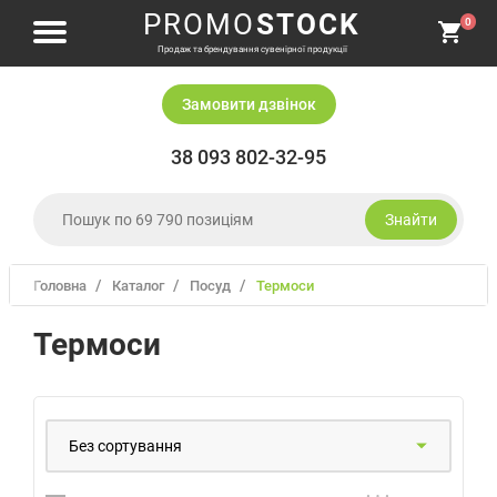
PROMO
STOCK
0
Продаж та брендування сувенірної продукції
Замовити дзвiнок
38 093 802-32-95
Знайти
Головна
Каталог
посуд
термоси
Одяг і головні убори
Письмове приладдя
Термоси