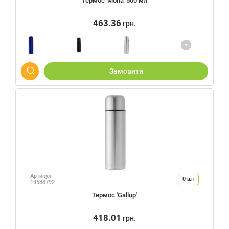
Термос 'Mona' 500 мл
463.36
грн.
Замовити
Артикул:
0
шт
19538792
Термос 'Gallup'
418.01
грн.