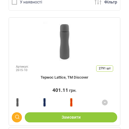
У наявностi
Фiльтр
Артикул:
2791
шт
2615-10
Термос Lattice, ТМ Discover
401.11
грн.
Замовити