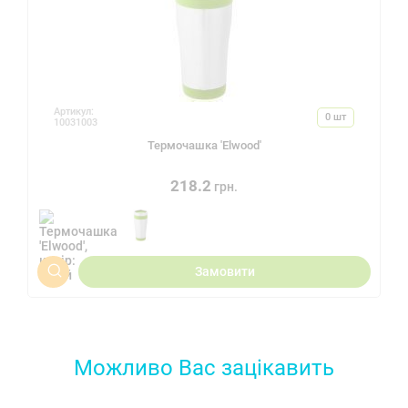
Артикул:
0
шт
10031003
Термочашка 'Elwood'
218.2
грн.
Замовити
Можливо Вас зацiкавить