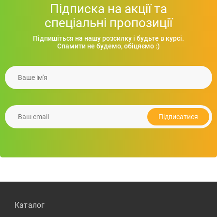
Підписка на акції та
спеціальні пропозиції
Підпишіться на нашу розсилку і будьте в курсі.
Спамити не будемо, обіцяємо :)
Ваше iм'я
Контейнер для їжі з ложкою BETTNA
522.10
грн.
Ваш email
Подробнiше
Підписатися
Каталог