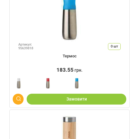
Артикул:
0
шт
95639818
Термос
183.55
грн.
Замовити