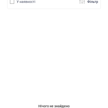
У наявностi
Фiльтр
Нічого не знайдено