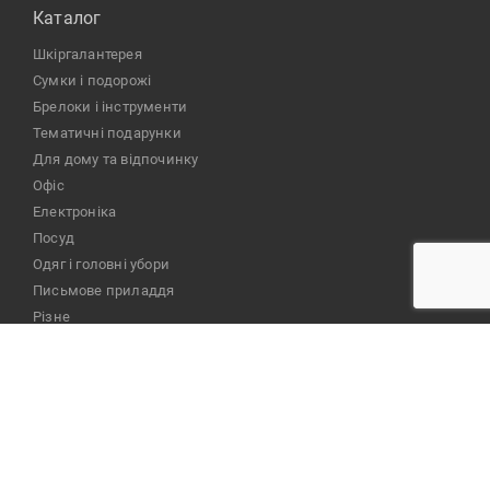
Каталог
шкіргалантерея
сумки і подорожі
брелоки і інструменти
тематичні подарунки
для дому та відпочинку
офіс
електроніка
посуд
одяг і головні убори
письмове приладдя
різне
Смачні сувеніри
Компанiя
Про нас
Оплата і доставка
Брендування