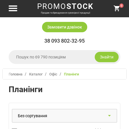
PROMO
STOCK
0
Продаж та брендування сувенірної продукції
Замовити дзвiнок
38 093 802-32-95
Знайти
Головна
Каталог
офіс
планінги
Одяг і головні убори
Письмове приладдя
Планінги