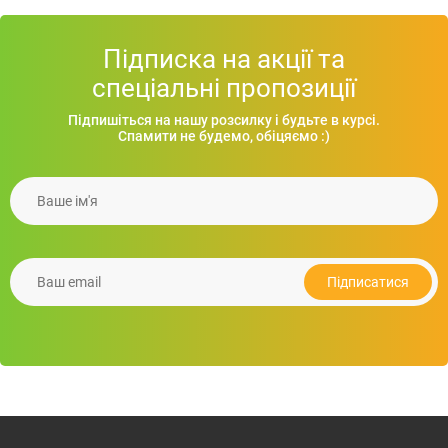
Підписка на акції та
спеціальні пропозиції
Підпишіться на нашу розсилку і будьте в курсі.
Спамити не будемо, обіцяємо :)
Ваше iм'я
Лампа ZETA трансформер з фунцією безпровідної
зарядки 10W
1 413.37
грн.
Ваш email
Подробнiше
Підписатися