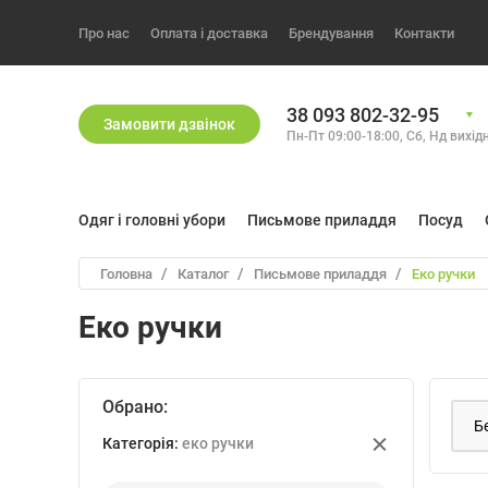
Про нас
Оплата і доставка
Брендування
Контакти
38 093 802-32-95
Замовити дзвiнок
Пн-Пт 09:00-18:00, Сб, Нд вихiд
Одяг і головні убори
Письмове приладдя
Посуд
Головна
Каталог
письмове приладдя
еко ручки
Еко ручки
Обрано:
Категорiя:
еко ручки