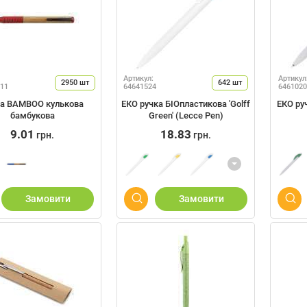
Артикул:
Артикул
2950
шт
642
шт
11
64641524
6461020
ка BAMBOO кулькова
ЕКО ручка БІОпластикова 'Golff
ЕКО руч
бамбукова
Green' (Lecce Pen)
9.01
18.83
грн.
грн.
Замовити
Замовити