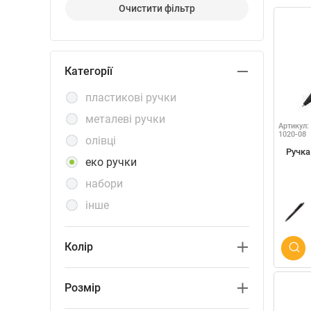
Очистити фiльтр
Категорiї
пластикові ручки
металеві ручки
Артикул:
1020-08
олівці
Ручка 
еко ручки
набори
інше
Колір
чорний
Розмiр
білий