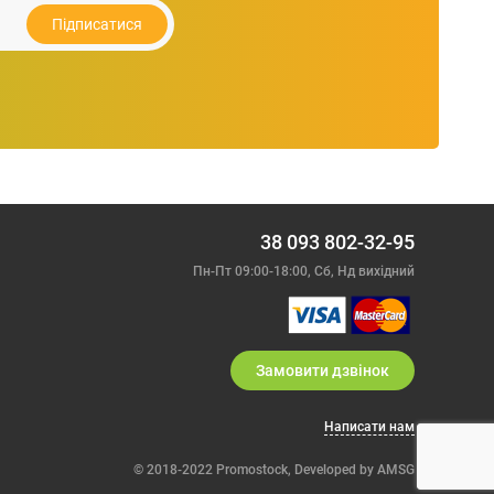
674.79
грн.
Підписатися
38 093 802-32-95
Пн-Пт 09:00-18:00, Сб, Нд вихiдний
Замовити дзвiнок
Написати нам
© 2018-2022 Promostock,
Developed by
AMSG