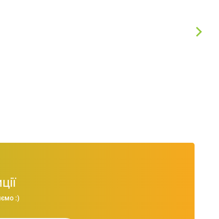
ції
ємо :)
Рюкзак для ноутбуку Tornado, TM Discover