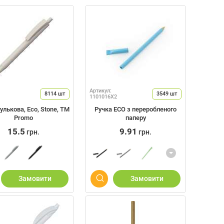
Артикул:
8114
шт
3549
шт
1101016X2
улькова, Eco, Stone, TM
Ручка ECO з переробленого
Promo
паперу
15.5
9.91
грн.
грн.
Замовити
Замовити