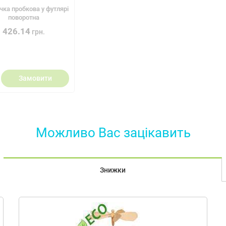
чка пробкова у футлярі
поворотна
426.14
грн.
Замовити
Можливо Вас зацiкавить
Знижки