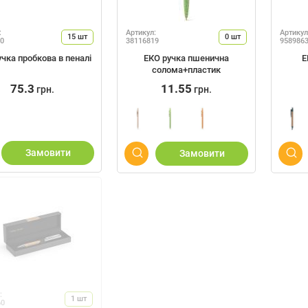
:
Артикул:
Артикул
15
шт
0
шт
0
38116819
958986
чка пробкова в пеналі
ЕКО ручка пшенична
Е
солома+пластик
75.3
11.55
грн.
грн.
Замовити
Замовити
:
1
шт
60