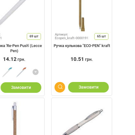
:
Артикул:
69
шт
65
шт
1
Ecopen_kraft-000019138
ка 'Re-Pen Push' (Lecce
Ручка кулькова "ECO-PEN" kraft
Pen)
14.12
10.51
грн.
грн.
Замовити
Замовити