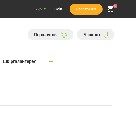
0
Укр
Вхiд
Реєстрація
Порiвняння
Блокнот
Шкіргалантерея