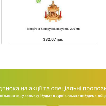
Новорічна двоярусна карусель 280 мм
382.07
грн.
дписка на акції та спеціальні пропози
шіться на нашу розсилку і будьте в курсі. Спамити не будемо, обіця
Рюкзак UMEA для ноутбука 15", 30x14x45 см
Ваш email