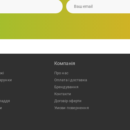
1 890.64
грн.
Компанiя
ожі
Про нас
дарунки
Оплата і доставка
Брендування
Контакти
ладдя
Договір оферти
ри
Умови повернення