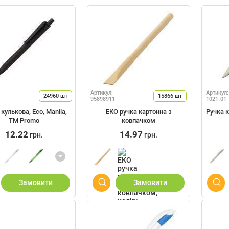
Артикул:
Артикул:
24960
шт
15866
шт
95898911
1021-01
кулькова, Eco, Manila,
ЕКО ручка картонна з
Ручка к
TM Promo
ковпачком
12.22
14.97
грн.
грн.
Замовити
Замовити