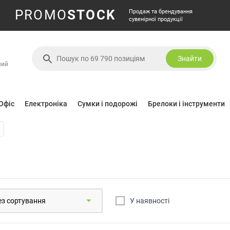
PROMO
STOCK
Продаж та брендування
сувенірної продукції
Знайти
ний
Офіс
Електроніка
Сумки і подорожі
Брелоки і інструменти
У наявностi