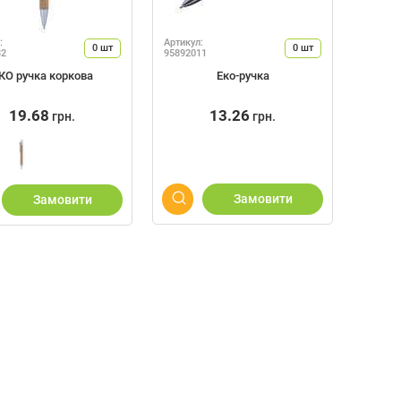
:
Артикул:
0
шт
0
шт
32
95892011
КО ручка коркова
Еко-ручка
19.68
13.26
грн.
грн.
Замовити
Замовити