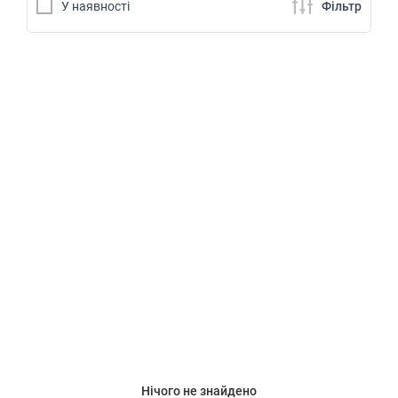
У наявностi
Фiльтр
Нічого не знайдено