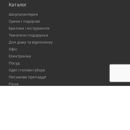
Каталог
шкіргалантерея
сумки і подорожі
брелоки і інструменти
тематичні подарунки
для дому та відпочинку
офіс
електроніка
посуд
одяг і головні убори
письмове приладдя
різне
Смачні сувеніри
Компанiя
Про нас
Оплата і доставка
Брендування