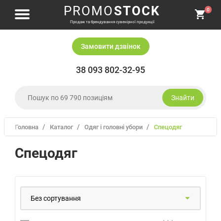
PROMO
STOCK
0
Продаж та брендування сувенірної продукції
Замовити дзвiнок
38 093 802-32-95
Знайти
Головна
Каталог
одяг і головні убори
спецодяг
Одяг і головні убори
Письмове приладдя
Спецодяг