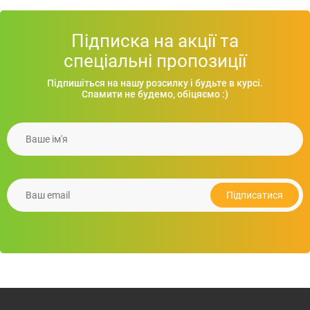
Підписка на акції та
спеціальні пропозиції
Підпишіться на нашу розсилку і будьте в курсі.
Спамити не будемо, обіцяємо :)
Ваше iм'я
Рюкзак для ноутбуку Tornado, TM Discover
674.79
грн.
Ваш email
Подробнiше
Підписатися