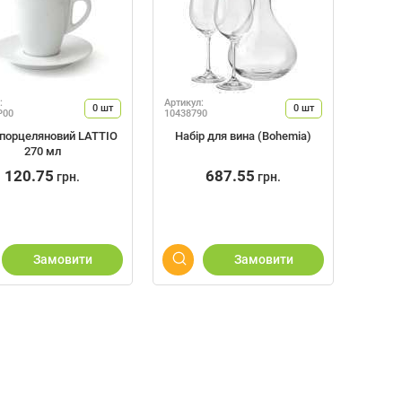
:
Артикул:
0
шт
0
шт
P00
10438790
 порцеляновий LATTIO
Набір для вина (Bohemia)
270 мл
120.75
687.55
грн.
грн.
Замовити
Замовити