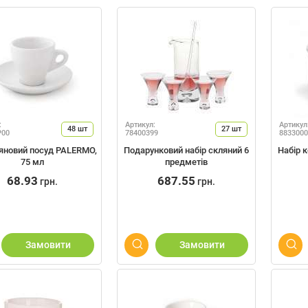
:
Артикул:
Артикул
48
шт
27
шт
P00
78400399
8833000
яновий посуд PALERMO,
Подарунковий набір скляний 6
Набір 
75 мл
предметів
68.93
687.55
грн.
грн.
Замовити
Замовити