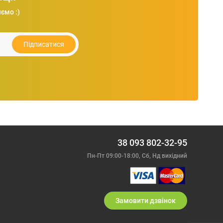
ємо :)
Ліхтарик BOC акумуляторний, 6W COB, USB+Rechargable
148.20
грн.
Підписатися
38 093 802-32-95
Пн-Пт 09:00-18:00, Сб, Нд вихiдний
Замовити дзвiнок