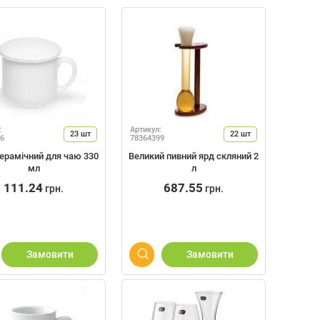
:
Артикул:
23
шт
22
шт
6
78364399
керамічний для чаю 330
Великий пивний ярд скляний 2
мл
л
111.24
687.55
грн.
грн.
Замовити
Замовити