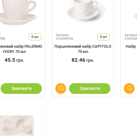
:
Артикул:
Артикул
0
шт
0
шт
PBB
51K039P00
51K020
яновий набір PALERMO
Порцеляновий набір CAPITOLO
Набір
IVORY 70 мл
70 мл
45.5
82.46
грн.
грн.
Замовити
Замовити