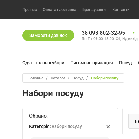
Про нас
Оплата і доставка
Брендування
Контакти
38 093 802-32-95
Замовити дзвiнок
Пн-Пт 09:00-18:00, Сб, Нд вихiд
Одяг і головні убори
Письмове приладдя
Посуд
Головна
Каталог
посуд
набори посуду
Набори посуду
Обрано:
Категорiя:
набори посуду