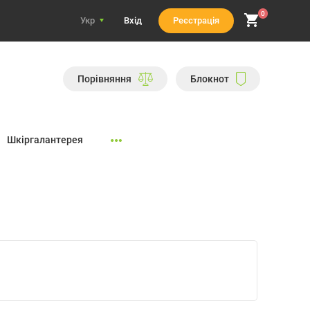
0
Укр
Вхiд
Реєстрація
Порiвняння
Блокнот
Шкіргалантерея