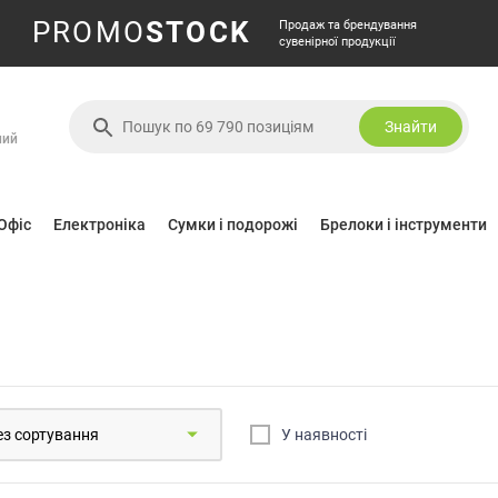
PROMO
STOCK
Продаж та брендування
сувенірної продукції
Знайти
ний
Офіс
Електроніка
Сумки і подорожі
Брелоки і інструменти
У наявностi