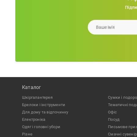
7,7 x 20,7 см
Підпи
Мішечок BENTO S, 14х22 см, 110г/м2, бавовна
70 х 215 мм
Ваше iм'я
73 х 85 х 200 мм
33.34
грн.
75 х 285 мм
8 x o 7 см
8.7 х 8.7 х 12.8 см
9 x 4,5 x 26,5 см
9.6 x 9.6 x 22 см
o 8,5 x 12 cm
ø 6 x 22,2 см
Каталог
ø 6,5 x 23 см
шкіргалантерея
сумки і подор
брелоки і інструменти
тематичні по
ø 6,6 x 25 см
для дому та відпочинку
офіс
ø 6,7 x 24,3 см
електроніка
посуд
ø 6,9 x 23,5 см
одяг і головні убори
письмове при
ø 7 x 23,3 см
різне
Смачні сувені