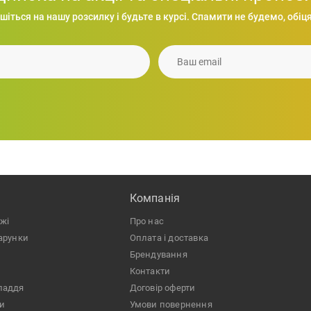
шіться на нашу розсилку і будьте в курсі. Спамити не будемо, обіця
Рюкзак UMEA для ноутбука 15", 30x14x45 см
Ваш email
1 890.64
грн.
Компанiя
ожі
Про нас
дарунки
Оплата і доставка
Брендування
Контакти
ладдя
Договір оферти
ри
Умови повернення