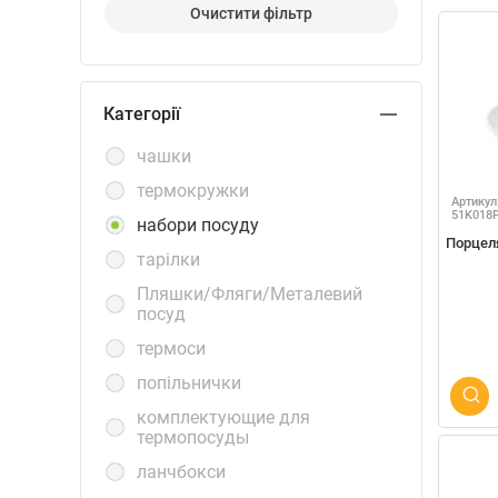
Очистити фiльтр
Категорiї
чашки
термокружки
Артикул
51K018
набори посуду
Порцел
тарілки
Пляшки/Фляги/Металевий
посуд
термоси
попільнички
комплектующие для
термопосуды
ланчбокси