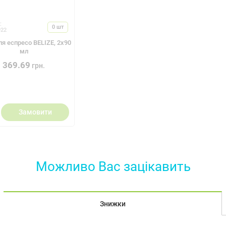
:
0
шт
22
ля еспресо BELIZE, 2x90
мл
369.69
грн.
Замовити
Можливо Вас зацiкавить
Знижки