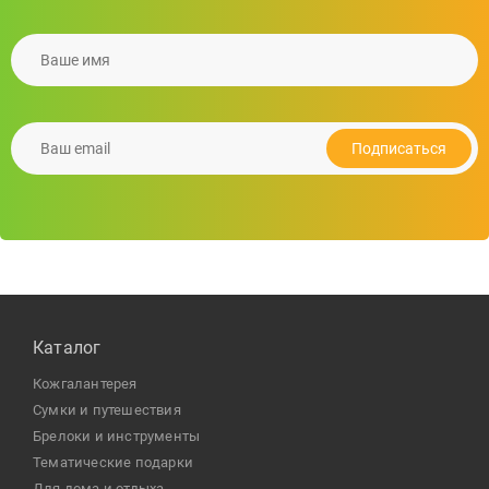
Ваше имя
Ланч бокс CHAN LUNCHBOX, метал
509.44
грн.
Ваш email
Подробнее
Подписаться
Каталог
кожгалантерея
сумки и путешествия
брелоки и инструменты
тематические подарки
для дома и отдыха