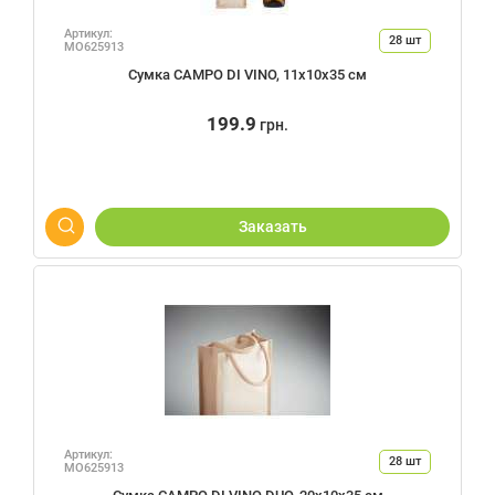
Артикул:
28
шт
MO625913
Сумка CAMPO DI VINO, 11х10х35 см
199.9
грн.
Заказать
Артикул:
28
шт
MO625913