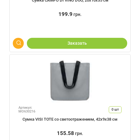
Сумка CAMPO DI VINO DUO, 20х10х35 см
199.9
грн.
Заказать
Артикул:
0
шт
MO630216
Сумка VISI TOTE со светоотражением, 42х9х38 см
155.58
грн.