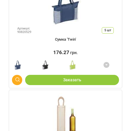
Артикул:
5
шт
90820529
Сумка 'Twin'
176.27
грн.
Заказать