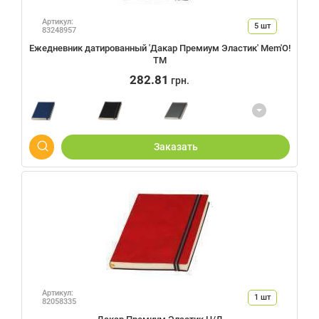
Артикул:
5
шт
83248957
Ежедневник датированный 'Дакар Премиум Эластик' Mem'O!
ТМ
282.81
грн.
Заказать
Артикул:
1
шт
82058335