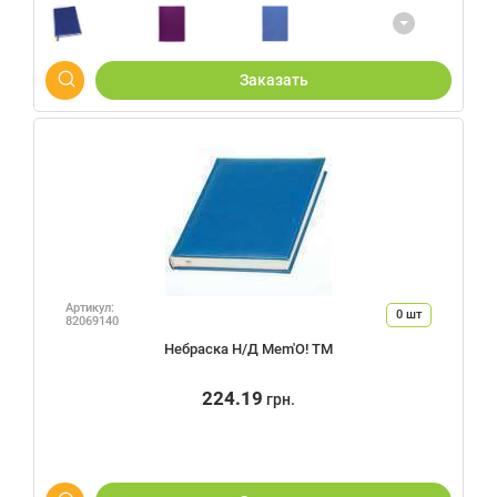
Заказать
Артикул:
0
шт
82069140
Небраска Н/Д Mem'O! ТМ
224.19
грн.