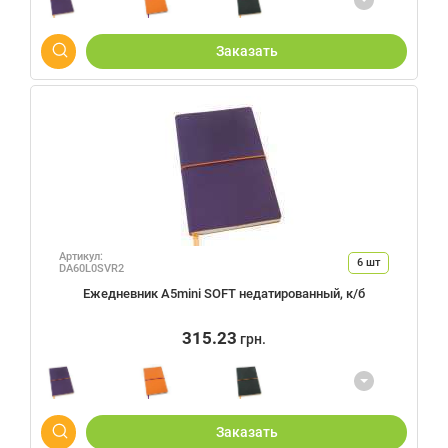
Заказать
Артикул:
6
шт
DA60L0SVR2
Ежедневник А5mini SOFT недатированный, к/б
315.23
грн.
Заказать