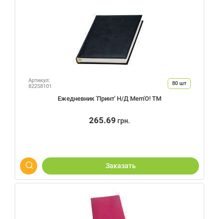
Артикул:
80
шт
82258101
Ежедневник 'Принт' Н/Д Mem'O! ТМ
265.69
грн.
Заказать