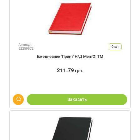
Артикул:
0
шт
82259872
Ежедневник 'Принт' Н/Д Mem'O! ТМ
211.79
грн.
Заказать