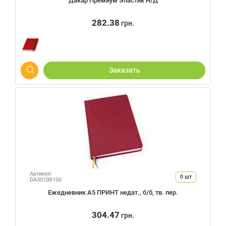
Дакар Премиум Эластик Н/Д
282.38
грн.
Заказать
Артикул:
0
шт
DA3010R100
Ежедневник А5 ПРИНТ недат., б/б, тв. пер.
304.47
грн.