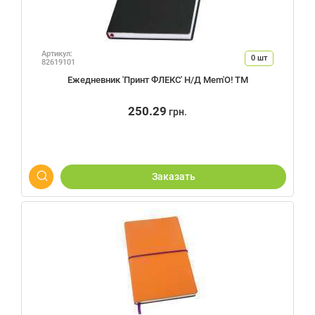
Артикул:
0
шт
82619101
Ежедневник 'Принт ФЛЕКС' Н/Д Mem'O! ТМ
250.29
грн.
Заказать