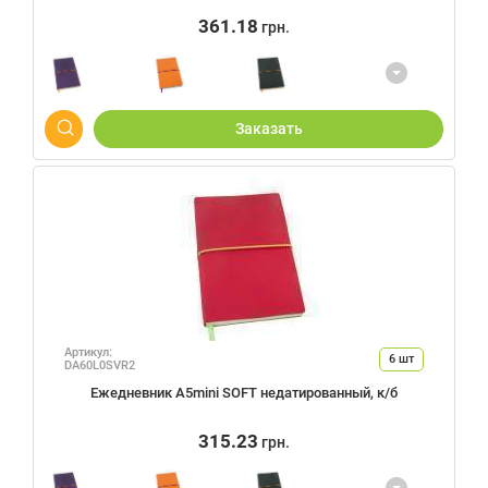
361.18
грн.
Заказать
Артикул:
6
шт
DA60L0SVR2
Ежедневник А5mini SOFT недатированный, к/б
315.23
грн.