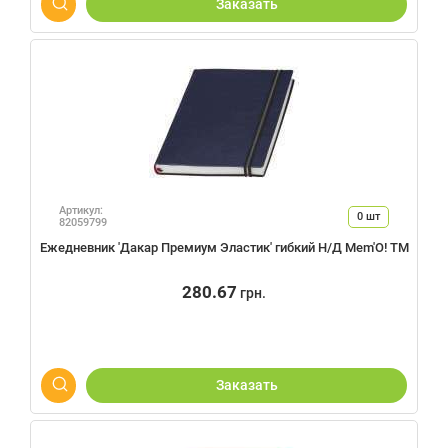
Заказать
Артикул:
0
шт
82059799
Ежедневник 'Дакар Премиум Эластик' гибкий Н/Д Mem'O! ТМ
280.67
грн.
Заказать