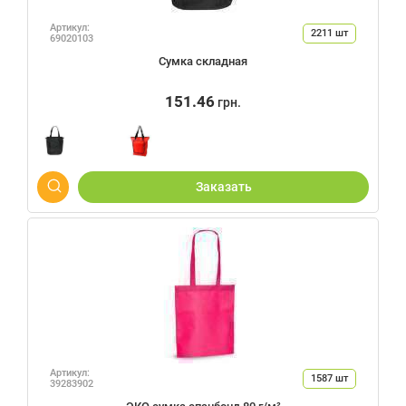
Артикул:
2211
шт
69020103
Сумка складная
151.46
грн.
Заказать
Артикул:
1587
шт
39283902