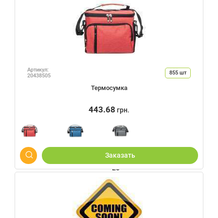
Артикул:
855
шт
20438505
Термосумка
443.68
грн.
Заказать