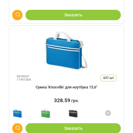
Заказать
Артикул:
637
шт
11991004
Сумка 'Knoxville' для ноутбука 15,6"
328.59
грн.
Заказать