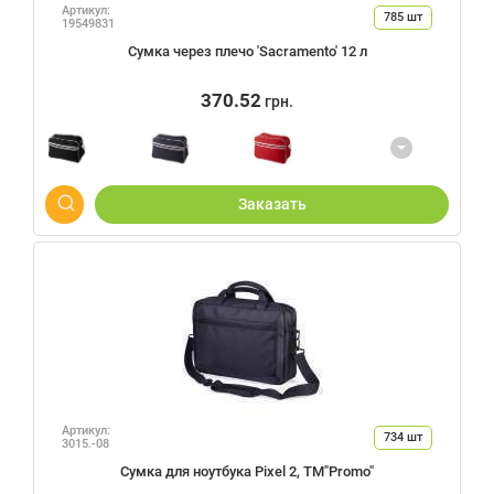
Артикул:
785
шт
19549831
Сумка через плечо 'Sacramento' 12 л
370.52
грн.
Заказать
Артикул:
734
шт
3015.-08
Сумка для ноутбука Pixel 2, ТМ"Promo"