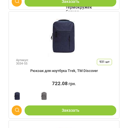
нержавеющей стали. А крышка изготовлена из пищевого
Заказать
полипропилена BPA free (Не
Артикул:
931
шт
3034-55
Рюкзак для ноутбука Trek, TM Discover
722.08
грн.
Заказать